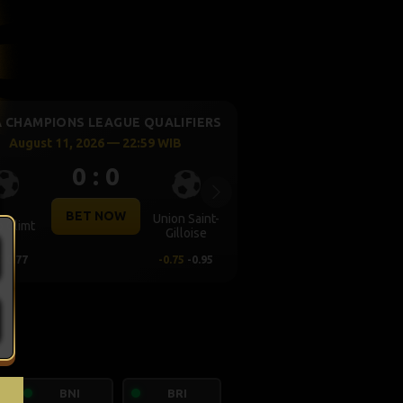
/8/2026
8/8/2026
8/8/2026
SPAIN LA LIGA
UEFA
August 17, 2026 — 02:30 WIB
0 : 0
Next
BET NOW
Kairat
fe
Celta Vigo
Osasuna
(
.67
0.25
0.76
-0.25
-0.86
0.0
BNI
BRI