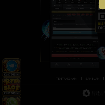
TENTANG KAMI
|
BANTUAN
|