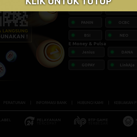
KLIK UNTUK TUTUP
CIMB
Danamon
PANIN
OCBC
BSI
NEO
E Money & Pulsa
Jenius
DANA
GOPAY
LinkAja
PERATURAN
|
INFORMASI BANK
|
HUBUNGI KAMI
|
KEBIJAKAN P