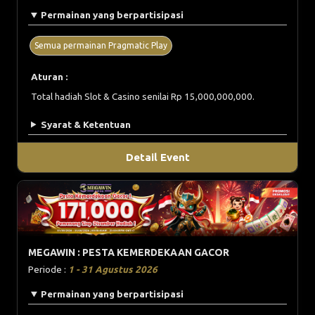
Permainan yang berpartisipasi
Semua permainan Pragmatic Play
Aturan :
Total hadiah Slot & Casino senilai Rp 15,000,000,000.
Syarat & Ketentuan
Detail Event
MEGAWIN : PESTA KEMERDEKAAN GACOR
Periode :
1 - 31 Agustus 2026
Permainan yang berpartisipasi