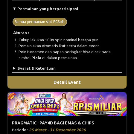
Permainan yang berpartisipasi
Semua permainan slot PGSoft
Aturan :
Cukup lakukan 100x spin nominal berapa pun.
Pemain akan otomatis ikut serta dalam event.
Poin turnamen dan papan peringkat bisa dicek pada
simbol
Piala
di dalam permainan.
Syarat & Ketentuan
Detail Event
PRAGMATIC : PAY4D BAGI EMAS & CHIPS
Periode :
25 Maret - 31 Desember 2026