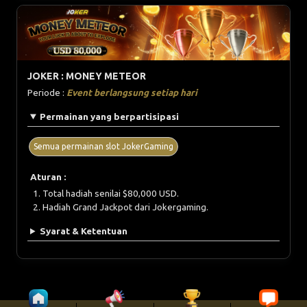
JOKER : MONEY METEOR
Periode :
Event berlangsung setiap hari
Permainan yang berpartisipasi
Semua permainan slot JokerGaming
Aturan :
Total hadiah senilai $80,000 USD.
Hadiah Grand Jackpot dari Jokergaming.
Syarat & Ketentuan