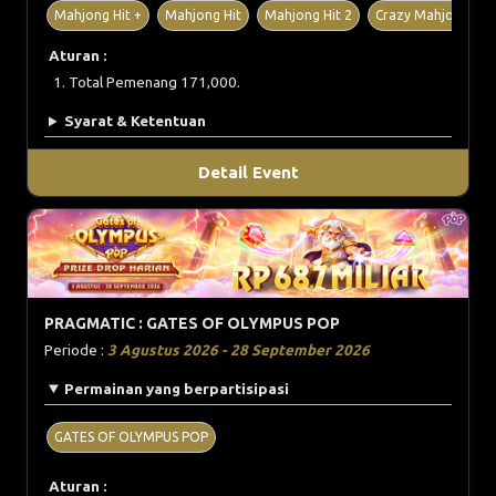
Mahjong Hit +
Mahjong Hit
Mahjong Hit 2
Crazy Mahjong
Aturan :
Total Pemenang 171,000.
Syarat & Ketentuan
Detail Event
PRAGMATIC : GATES OF OLYMPUS POP
Periode :
3 Agustus 2026 - 28 September 2026
Permainan yang berpartisipasi
GATES OF OLYMPUS POP
Aturan :