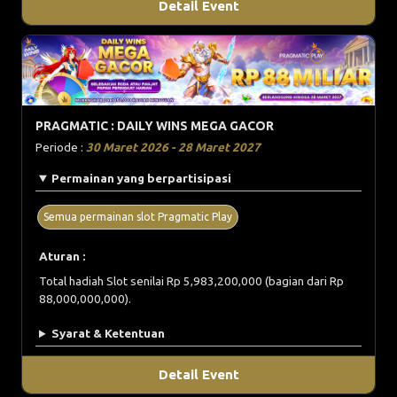
Detail Event
PRAGMATIC : DAILY WINS MEGA GACOR
Periode :
30 Maret 2026 - 28 Maret 2027
Permainan yang berpartisipasi
Semua permainan slot Pragmatic Play
Aturan :
Total hadiah Slot senilai Rp 5,983,200,000 (bagian dari Rp
88,000,000,000).
Syarat & Ketentuan
Detail Event