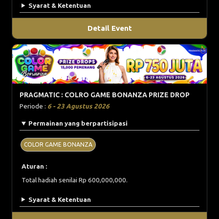
Syarat & Ketentuan
Detail Event
PRAGMATIC : COLRO GAME BONANZA PRIZE DROP
Periode :
6 - 23 Agustus 2026
Permainan yang berpartisipasi
COLOR GAME BONANZA
Aturan :
Total hadiah senilai Rp 600,000,000.
Syarat & Ketentuan